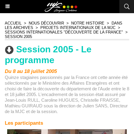
ACCUEIL
>
NOUS DÉCOUVRIR
>
NOTRE HISTOIRE
>
DANS
LES ARCHIVES
>
PROJETS INTERNATIONAUX DE LA MJC
>
SESSIONS INTERNATIONALES "DÉCOUVERTE DE LA FRANCE"
>
SESSION 2005
Session 2005 - Le
programme
Du 8 au 18 juillet 2005
Quinze stagiaires passionnés par la France ont cette année été
sélectionnés par le Ministère des Affaires Etrangères et ont
choisi de faire la découverte du département de l'Aude entre le 8
et 18 juillet 2005. L'encadrement de la session était assuré par
Jean-Louis RULL, Caroline HUGUES, Christelle FRAISSE,
Mathieu GUIRAUD sous la direction de Julien SANS, Directeur
de la MJC et de la session.
Les participants