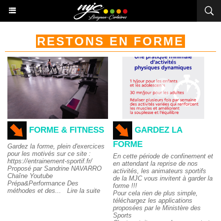
RESTONS EN FORME
FORME & FITNESS
GARDEZ LA
FORME
Gardez la forme, plein d'exercices
pour les motivés sur ce site :
En cette période de confinement et
https://entrainement-sportif.fr/
en attendant la reprise de nos
Proposé par Sandrine NAVARRO
activités, les animateurs sportifs
Chaîne Youtube
de la MJC vous invitent à garder la
Prépa&Performance Des
forme !!!
méthodes et des...
Lire la suite
Pour cela rien de plus simple,
téléchargez les applications
proposées par le Ministère des
Sports