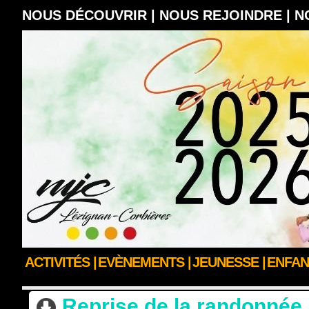
NOUS DÉCOUVRIR |
NOUS REJOINDRE |
N
ACTIVITÉS |
EVÈNEMENTS |
JEUNESSE |
ENFAN
ACCUEIL
>
ACTUS DES CLUBS & SECTIONS
>
ACTUALITÉS PÔLE SPORT & B
Reprise de la randonnée p