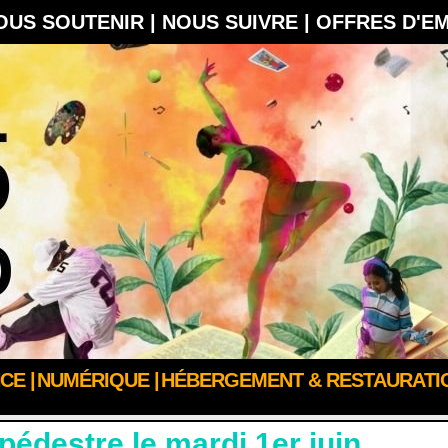
OUS SOUTENIR |
NOUS SUIVRE |
OFFRES D'E
CE |
NUMÉRIQUE |
HÉBERGEMENT & RESTAURATIO
IEN-ÊTRE
édestre le mardi 1er juin