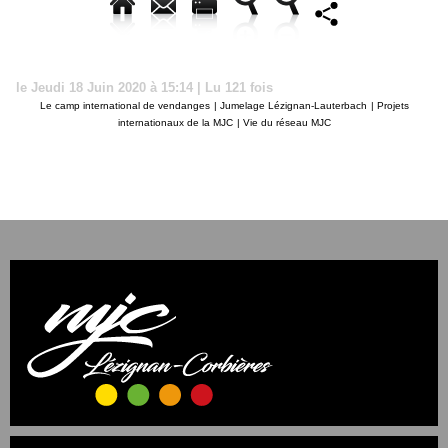
le Jeudi 18 Juin 2020 à 15:14 | Lu 121 fois
Le camp international de vendanges
|
Jumelage Lézignan-Lauterbach
|
Projets
internationaux de la MJC
|
Vie du réseau MJC