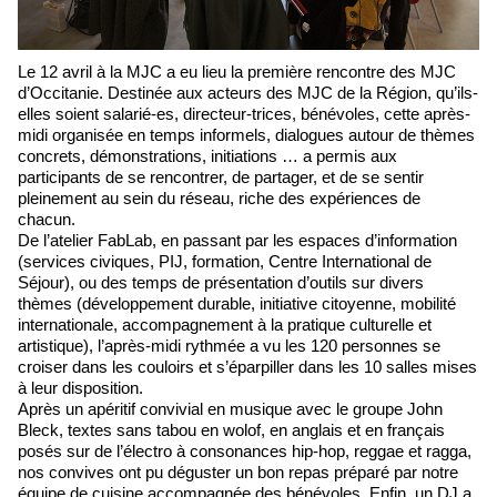
Le 12 avril à la MJC a eu lieu la première rencontre des MJC
d’Occitanie. Destinée aux acteurs des MJC de la Région, qu’ils-
elles soient salarié-es, directeur-trices, bénévoles, cette après-
midi organisée en temps informels, dialogues autour de thèmes
concrets, démonstrations, initiations … a permis aux
participants de se rencontrer, de partager, et de se sentir
pleinement au sein du réseau, riche des expériences de
chacun.
De l’atelier FabLab, en passant par les espaces d’information
(services civiques, PIJ, formation, Centre International de
Séjour), ou des temps de présentation d’outils sur divers
thèmes (développement durable, initiative citoyenne, mobilité
internationale, accompagnement à la pratique culturelle et
artistique), l’après-midi rythmée a vu les 120 personnes se
croiser dans les couloirs et s’éparpiller dans les 10 salles mises
à leur disposition.
Après un apéritif convivial en musique avec le groupe John
Bleck, textes sans tabou en wolof, en anglais et en français
posés sur de l’électro à consonances hip-hop, reggae et ragga,
nos convives ont pu déguster un bon repas préparé par notre
équipe de cuisine accompagnée des bénévoles. Enfin, un DJ a