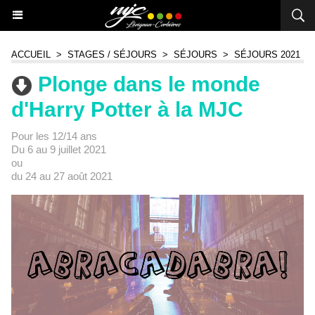
ACCUEIL
>
STAGES / SÉJOURS
>
SÉJOURS
>
SÉJOURS 2021
Plonge dans le monde
d'Harry Potter à la MJC
Pour les 12/14 ans
Du 6 au 9 juillet 2021
ou
du 24 au 27 août 2021