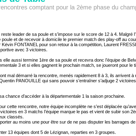
 rencontres comptant pour la 2ème phase du champ
pe reste leader de sa poule et s’impose sur le score de 12 à 4. M
poule et de recevoir à domicile le premier match des play-off au cours
 par Kévin FONTANEL pour son retour à la compétition, Laurent FRESS
ortive avec 3 victoires.
s elle aussi termine 1ère de sa poule et recevra donc l’équipe de Bel
mentale 3 et si elles gagnent le prochain match, se joueront pour le t
t mal démarré la rencontre, menés rapidement 8 à 3, ils arrivent à re
 Quentin PANOUILLE qui sans pouvoir s’entraîner s’adjuge 2 victoire
sa chance d’accéder à la départementale 1 la saison prochaine.
r cette rencontre, notre équipe incomplète ne s’est déplacée qu’avec 
ictoires en 3 matchs l’équipe marque le pas et vient de subir son 2
eux classés.
porter au moins une pour être sur de ne pas disputer les barrages de
ter 13 équipes dont 5 de Lézignan, reparties en 3 groupes.