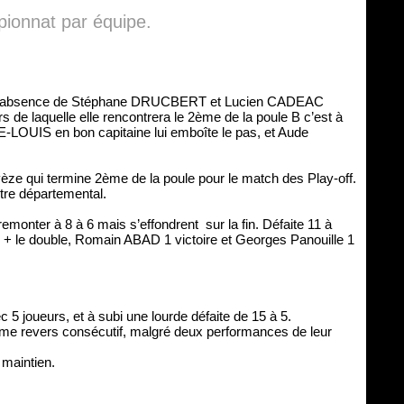
ionnat par équipe.
algré l’absence de Stéphane DRUCBERT et Lucien CADEAC
 de laquelle elle rencontrera le 2ème de la poule B c’est à
E-LOUIS en bon capitaine lui emboîte le pas, et Aude
vèze qui termine 2ème de la poule pour le match des Play-off.
itre départemental.
monter à 8 à 6 mais s’effondrent sur la fin. Défaite 11 à
s + le double, Romain ABAD 1 victoire et Georges Panouille 1
5 joueurs, et à subi une lourde défaite de 15 à 5.
ème revers consécutif, malgré deux performances de leur
 maintien.