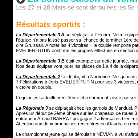
Les 27 et 28 Mars se sont déroulées les 5e
Résultats sportifs :
La Départementale 3 A
se déplaçait à Pexiora. Notre équi
l’équipe n’a pas laissé passer sa chance de terminer 1ère de 
dire Gruissan. A noter les 4 victoires + le double remporté
EVELIER-TUTIN confirme les progrès effectués en section sp
La Départementale 3 B
était exempte sur cette journée, mai
Nos deux équipes vont jouer les places de 1 à 4 de la départe
La Départementale 2
se déplaçait à Narbonne. Nos joueurs on
7.Félicitations à Joris EVELIER-TUTIN pour ses 3 victoires,
victoire en double.
L’équipe est actuellement 3ème et a sûrement laissé passer 
La Régionale 3
se déplaçait chez les gardois de Manduel. Pou
Après un début de 2ème phase sur les chapeaux de roues 3 v
entraîneur Arnaud BARRAT qui gagne 2 adversaires bien mi
Attention aux deux prochaines rencontres ou il faudra en rem
Le championnat jeune qui se déroulait à NEVIAN a vu s’affron