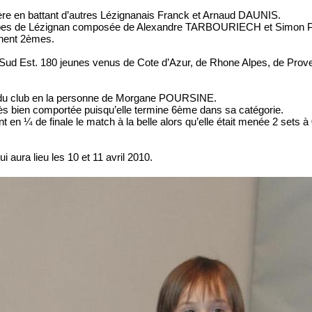
e en battant d’autres Lézignanais Franck et Arnaud DAUNIS.
quipes de Lézignan composée de Alexandre TARBOURIECH et Simon
nent 2èmes.
e Sud Est. 180 jeunes venus de Cote d’Azur, de Rhone Alpes, de Prov
iée du club en la personne de Morgane POURSINE.
ès bien comportée puisqu’elle termine 6ème dans sa catégorie.
n ¼ de finale le match à la belle alors qu’elle était menée 2 sets à 
aura lieu les 10 et 11 avril 2010.