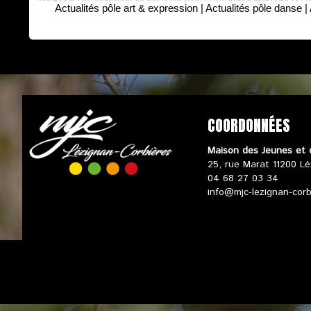
Actualités pôle art & expression
|
Actualités pôle danse
|
COORDONNÉES
Maison des Jeunes et 
25, rue Marat 11200 Lé
04 68 27 03 34
info@mjc-lezignan-cor