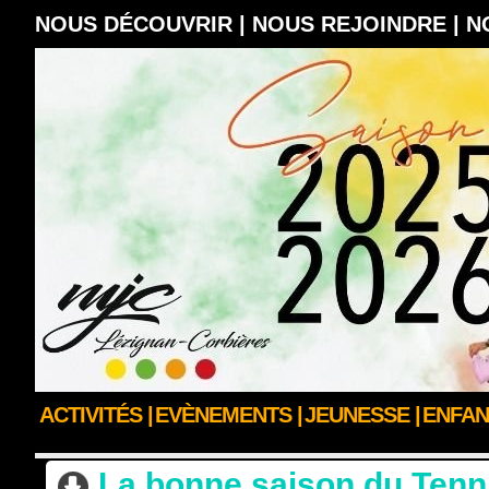
NOUS DÉCOUVRIR |
NOUS REJOINDRE |
N
ACTIVITÉS |
EVÈNEMENTS |
JEUNESSE |
ENFAN
ACCUEIL
>
ACTUS DES CLUBS & SECTIONS
>
ACTUALITÉS PÔLE SPORT & B
La bonne saison du Tenni