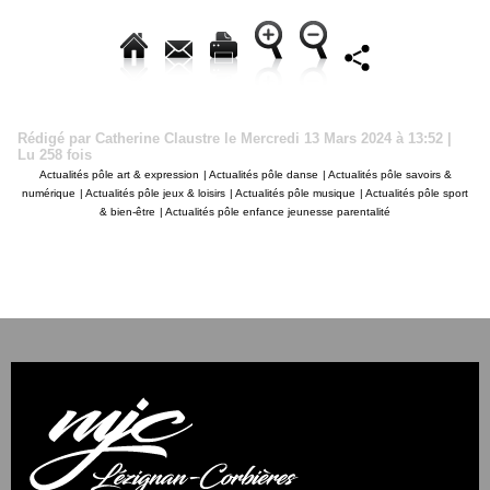
Rédigé par Catherine Claustre le Mercredi 13 Mars 2024 à 13:52 |
Lu 258 fois
Actualités pôle art & expression
|
Actualités pôle danse
|
Actualités pôle savoirs &
numérique
|
Actualités pôle jeux & loisirs
|
Actualités pôle musique
|
Actualités pôle sport
& bien-être
|
Actualités pôle enfance jeunesse parentalité