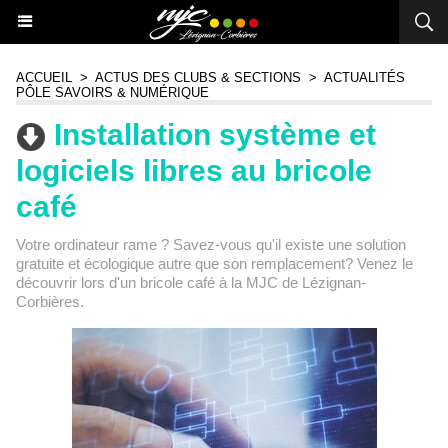
ACCUEIL
>
ACTUS DES CLUBS & SECTIONS
>
ACTUALITÉS
PÔLE SAVOIRS & NUMÉRIQUE
Installation système et
logiciels libres au bricole
café
Votre ordinateur rame ? Savez-vous qu'il existe une solution
gratuite et écologique autre que son remplacement? Venez le
découvrir lors d'un bricole café à la MJC de Lézignan-
Corbières.