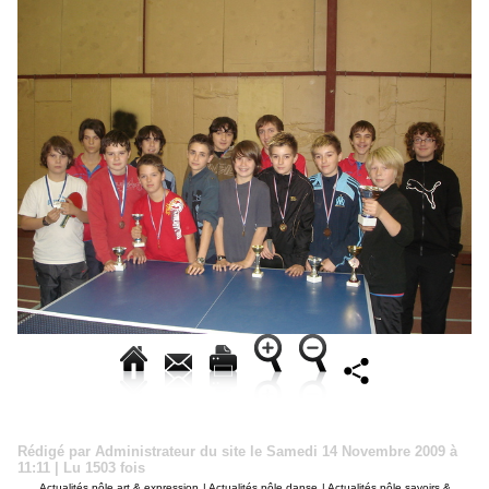
Rédigé par Administrateur du site le Samedi 14 Novembre 2009 à
11:11 | Lu 1503 fois
Actualités pôle art & expression
|
Actualités pôle danse
|
Actualités pôle savoirs &