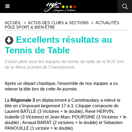
ACCUEIL
>
ACTUS DES CLUBS & SECTIONS
>
ACTUALITÉS
PÔLE SPORT & BIEN-ÊTRE
Excellents résultats au
Tennis de Table
Carton plein pour les équipes de tennis de table de la MJC lors
de la 4ème journée de Championnat.
Après un départ chaotique, l’ensemble de nos équipes a su
relever la tête lors de cette 4e journée.
La
Régionale 3
en déplacement à Castelnaudary a relevé la
tête en s’imposant largement 17 à 3. L’équipe composée de
Laurent BATLLE (3 Victoires + le double), René HERVIN,
Isabelle (3 Victoires) et Jean-Marc POURSINE (3 Victoires + le
double) ; Arnaud BARAT (2 victoires + le double) et Sébastien
PANOUILLE (1 victoire + le double).