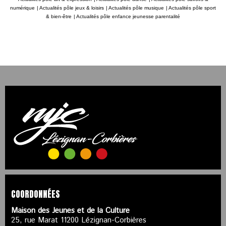
numérique
|
Actualités pôle jeux & loisirs
|
Actualités pôle musique
|
Actualités pôle sport
& bien-être
|
Actualités pôle enfance jeunesse parentalité
COORDONNÉES
Maison des Jeunes et de la Culture
25, rue Marat 11200 Lézignan-Corbières