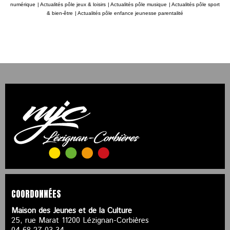
numérique
|
Actualités pôle jeux & loisirs
|
Actualités pôle musique
|
Actualités pôle sport
& bien-être
|
Actualités pôle enfance jeunesse parentalité
COORDONNÉES
Maison des Jeunes et de la Culture
25, rue Marat 11200 Lézignan-Corbières