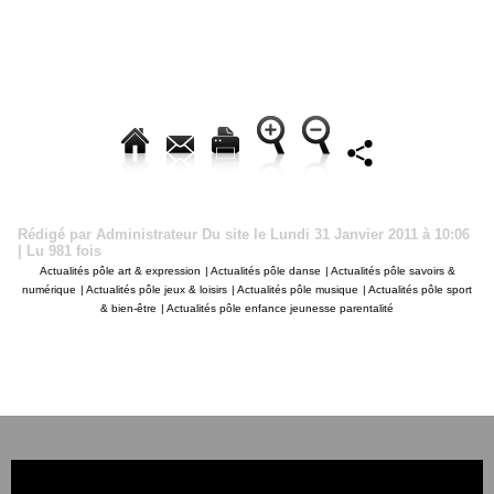
Rédigé par Administrateur Du site le Lundi 31 Janvier 2011 à 10:06
| Lu 981 fois
Actualités pôle art & expression
|
Actualités pôle danse
|
Actualités pôle savoirs &
numérique
|
Actualités pôle jeux & loisirs
|
Actualités pôle musique
|
Actualités pôle sport
& bien-être
|
Actualités pôle enfance jeunesse parentalité