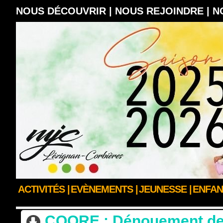
NOUS DÉCOUVRIR |
NOUS REJOINDRE |
N
ACTIVITÉS |
EVÈNEMENTS |
JEUNESSE |
ENFAN
ACCUEIL
>
ACTUS DES CLUBS & SECTIONS
>
ACTUALITÉS PÔLE SPORT & B
COORE : Dénouement de l