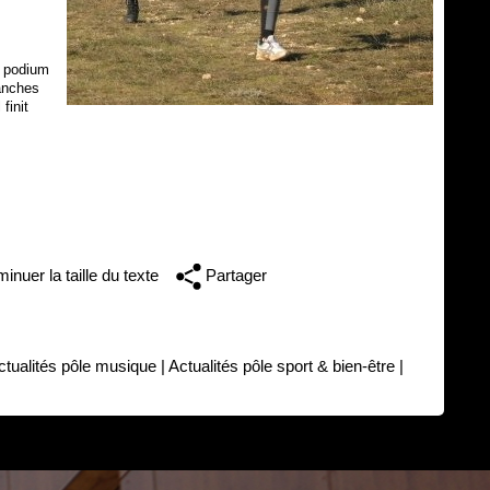
r podium
manches
finit
inuer la taille du texte
Partager
ctualités pôle musique
|
Actualités pôle sport & bien-être
|