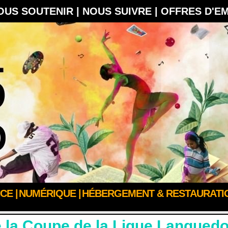
OUS SOUTENIR |
NOUS SUIVRE |
OFFRES D'E
CE |
NUMÉRIQUE |
HÉBERGEMENT & RESTAURATIO
IEN-ÊTRE
a Coupe de la Ligue Languedo