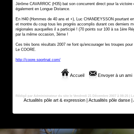
Jérôme CAVARROC (H35) bat son concurrent direct pour la victoire e
également en Longue Distance.
En H40 (Hommes de 40 ans et +), Luc CHANDEYSSON pourtant en mau
et montre du coup tous les progrès accomplis durant ces derniers mo
régionales auxquelles il a participé ! (70 points sur 100 à sa 1ère Rég
par la même occasion, 3ème !
Ces très bons résultats 2007 ne font qu'encourager les troupes pour 
Le COORE.
http://coore.sportnat.com/
Accueil
Envoyer à un ami
Rédigé par Administrateur du site le Vendredi 21 Décembre 2007 à 08:25 | L
Actualités pôle art & expression
|
Actualités pôle danse
|