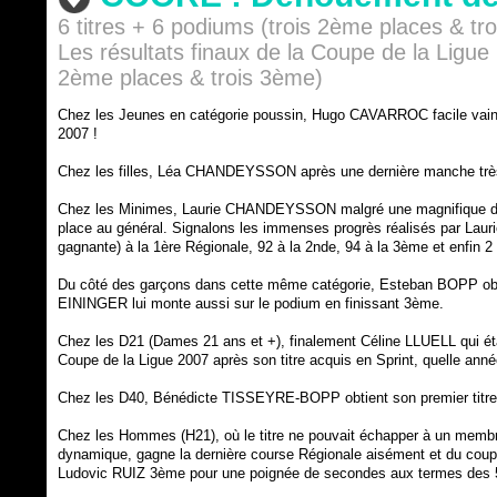
6 titres + 6 podiums (trois 2ème places & tr
Les résultats finaux de la Coupe de la Ligue
2ème places & trois 3ème)
Chez les Jeunes en catégorie poussin, Hugo CAVARROC facile vainq
2007 !
Chez les filles, Léa CHANDEYSSON après une dernière manche très 
Chez les Minimes, Laurie CHANDEYSSON malgré une magnifique dern
place au général. Signalons les immenses progrès réalisés par Laurie 
gagnante) à la 1ère Régionale, 92 à la 2nde, 94 à la 3ème et enfin 2 v
Du côté des garçons dans cette même catégorie, Esteban BOPP obtie
EININGER lui monte aussi sur le podium en finissant 3ème.
Chez les D21 (Dames 21 ans et +), finalement Céline LLUELL qui étai
Coupe de la Ligue 2007 après son titre acquis en Sprint, quelle anné
Chez les D40, Bénédicte TISSEYRE-BOPP obtient son premier titre e
Chez les Hommes (H21), où le titre ne pouvait échapper à un membr
dynamique, gagne la dernière course Régionale aisément et du coup
Ludovic RUIZ 3ème pour une poignée de secondes aux termes des