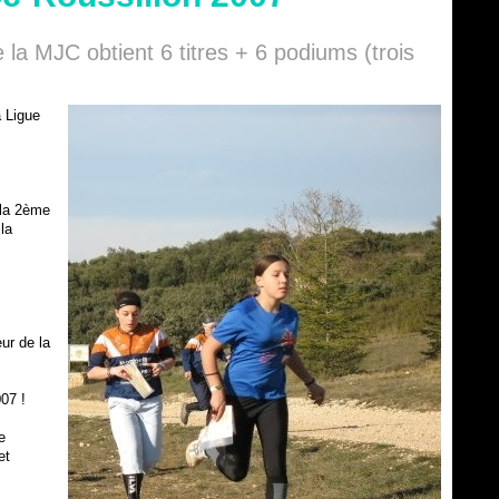
 la MJC obtient 6 titres + 6 podiums (trois
 Ligue
 la 2ème
la
ur de la
07 !
e
et