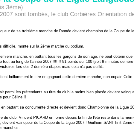
ois 3ème).
 2007 sont tombés, le club Corbières Orientation de
ueur de sa troisième manche de l'année devient champion de la Coupe de la
difficile, monte sur la 2ème marche du podium.
ière manche, en battant tous les garçons de son âge, ne peut obtenir que
tout au long de l'année 2007 !!!!!!! 91 points sur 100 (soit 9 minutes derrière 
ictoires lors des 2 dernière étapes mais cela n'a pas suffit...
nt brillamment le titre en gagnant cette dernière manche, son copain Colin
t parmi les prétendants au titre du club la moins bien placée devient vainque
e pour Céline !!
n battant sa concurrente directe et devient donc Championne de la Ligue 20
e du club, Vincent PICARD en forme depuis la fin de l'été reste dans la mêm
, devient vainqueur de la Coupe de la Ligue 2007 ! Guilhem SANT finit 2ème 
 5 manches.