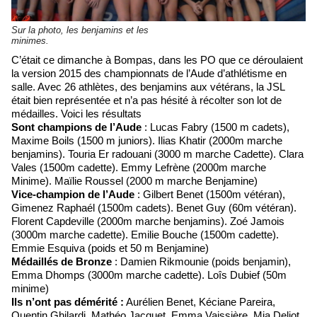
Sur la photo, les benjamins et les
minimes.
C’était ce dimanche à Bompas, dans les PO que ce déroulaient
la version 2015 des championnats de l’Aude d’athlétisme en
salle. Avec 26 athlètes, des benjamins aux vétérans, la JSL
était bien représentée et n’a pas hésité à récolter son lot de
médailles. Voici les résultats
Sont champions de l’Aude
: Lucas Fabry (1500 m cadets),
Maxime Boils (1500 m juniors). Ilias Khatir (2000m marche
benjamins). Touria Er radouani (3000 m marche Cadette). Clara
Vales (1500m cadette). Emmy Lefrène (2000m marche
Minime). Maïlie Roussel (2000 m marche Benjamine)
Vice-champion de l’Aude
: Gilbert Benet (1500m vétéran),
Gimenez Raphaél (1500m cadets). Benet Guy (60m vétéran).
Florent Capdeville (2000m marche benjamins). Zoé Jamois
(3000m marche cadette). Emilie Bouche (1500m cadette).
Emmie Esquiva (poids et 50 m Benjamine)
Médaillés de Bronze
: Damien Rikmounie (poids benjamin),
Emma Dhomps (3000m marche cadette). Loîs Dubief (50m
minime)
Ils n’ont pas démérité :
Aurélien Benet, Kéciane Pareira,
Quentin Ghilardi, Mathéo Jacquet, Emma Vaissière, Mia Deliot,