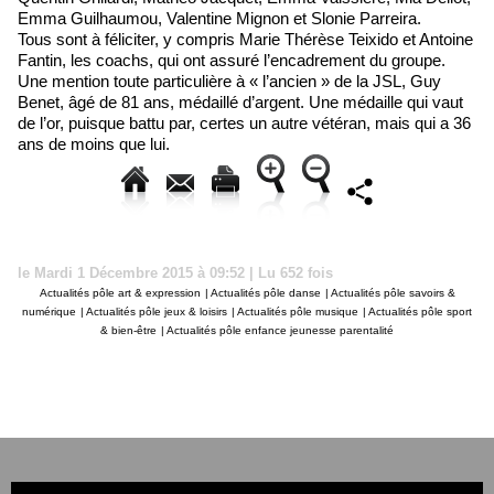
Emma Guilhaumou, Valentine Mignon et Slonie Parreira.
Tous sont à féliciter, y compris Marie Thérèse Teixido et Antoine
Fantin, les coachs, qui ont assuré l’encadrement du groupe.
Une mention toute particulière à « l’ancien » de la JSL, Guy
Benet, âgé de 81 ans, médaillé d’argent. Une médaille qui vaut
de l’or, puisque battu par, certes un autre vétéran, mais qui a 36
ans de moins que lui.
le Mardi 1 Décembre 2015 à 09:52 | Lu 652 fois
Actualités pôle art & expression
|
Actualités pôle danse
|
Actualités pôle savoirs &
numérique
|
Actualités pôle jeux & loisirs
|
Actualités pôle musique
|
Actualités pôle sport
& bien-être
|
Actualités pôle enfance jeunesse parentalité