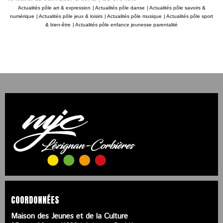
Actualités pôle art & expression
|
Actualités pôle danse
|
Actualités pôle savoirs &
numérique
|
Actualités pôle jeux & loisirs
|
Actualités pôle musique
|
Actualités pôle sport
& bien-être
|
Actualités pôle enfance jeunesse parentalité
COORDONNÉES
Maison des Jeunes et de la Culture