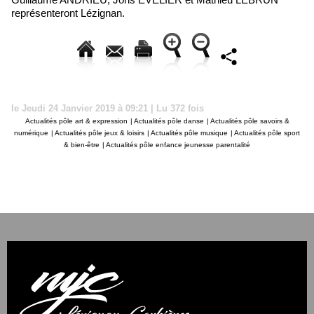
représenteront Lézignan.
le Jeudi 24 Janvier 2019 à 09:21 | Lu 372 fois
Actualités pôle art & expression
|
Actualités pôle danse
|
Actualités pôle savoirs &
numérique
|
Actualités pôle jeux & loisirs
|
Actualités pôle musique
|
Actualités pôle sport
& bien-être
|
Actualités pôle enfance jeunesse parentalité