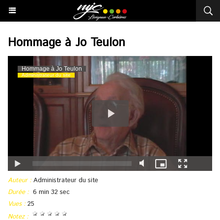
Hommage à Jo Teulon
Auteur :
Administrateur du site
Durée :
6 min 32 sec
Vues :
25
Notez :