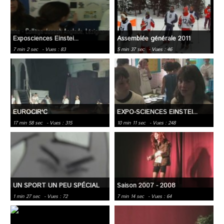
Exposciences Einstei...
Assemblée générale 2011
7 min 2 sec
- Vues : 83
5 min 37 sec
- Vues : 46
EUROCIR'C
EXPO-SCIENCES EINSTEI...
17 min 58 sec
- Vues : 315
10 min 11 sec
- Vues : 248
UN SPORT UN PEU SPÉCIAL
Saison 2007 - 2008
1 min 27 sec
- Vues : 72
7 min 14 sec
- Vues : 64