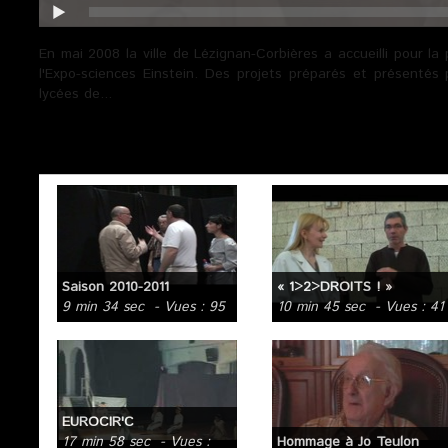
En mai 2008 la ville de Lézignan-Corbières a accueilli pour la 
l'Expo-sciences Einstein. Des projets préparés et présentés
lycées de...
Autres vidéos
Saison 2010-2011
« 1>2>DROITS ! »
9 min 34 sec
- Vues : 95
10 min 45 sec
- Vues : 41
EUROCIR'C
17 min 58 sec
- Vues :
Hommage à Jo Teulon