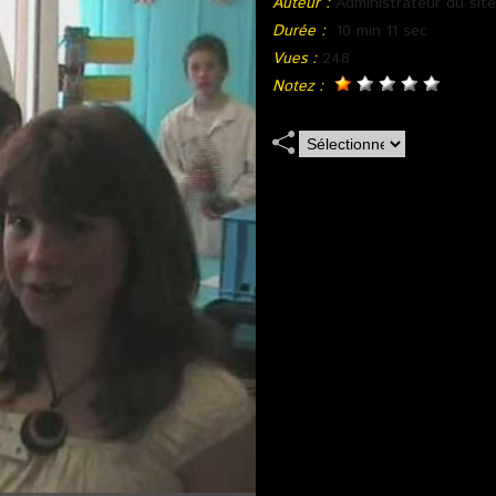
Auteur :
Administrateur du site
Durée :
10 min 11 sec
Vues :
248
Notez :