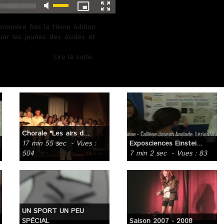
première fois la 11éme édition
 par les jeunes des écoles et
Lire la suite
Chorale "Les airs d...
17 min 55 sec
- Vues :
Exposciences Einstei...
504
7 min 2 sec
- Vues : 83
UN SPORT UN PEU
SPÉCIAL
Saison 2007 - 2008