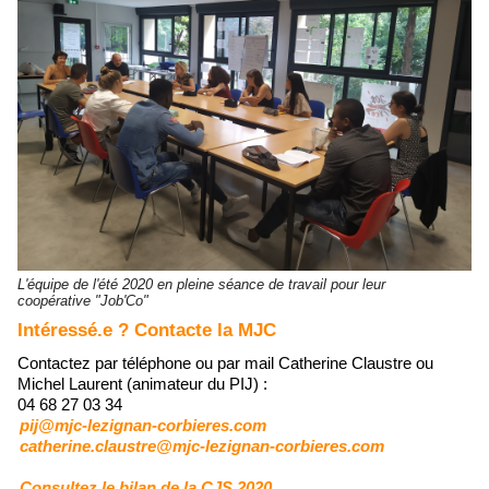
L'équipe de l'été 2020 en pleine séance de travail pour leur
coopérative "Job'Co"
Intéressé.e ? Contacte la MJC
Contactez par téléphone ou par mail Catherine Claustre ou
Michel Laurent (animateur du PIJ) :
04 68 27 03 34
pij@mjc-lezignan-corbieres.com
catherine.claustre@mjc-lezignan-corbieres.com
Consultez le bilan de la CJS 2020