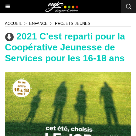
ACCUEIL
>
ENFANCE
>
PROJETS JEUNES
2021 C'est reparti pour la
Coopérative Jeunesse de
Services pour les 16-18 ans