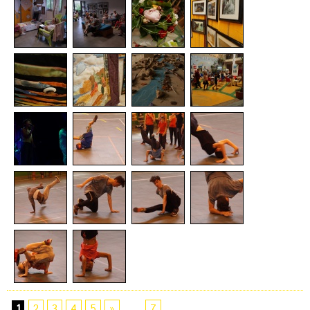
1
2
3
4
5
»
...
7