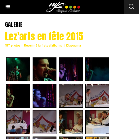
GALERIE
Lez'arts en fête 2015
187 photos
|
Revenir à la liste d'albums
|
Diaporama