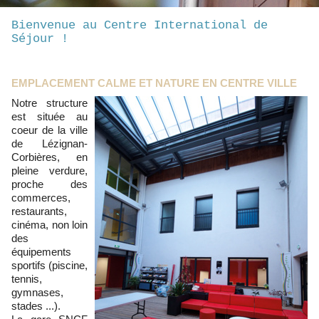
Bienvenue au Centre International de
Séjour !
EMPLACEMENT CALME ET NATURE EN CENTRE VILLE
Notre structure
est située au
coeur de la ville
de Lézignan-
Corbières, en
pleine verdure,
proche des
commerces,
restaurants,
cinéma, non loin
des
équipements
sportifs (piscine,
tennis,
gymnases,
stades ...).