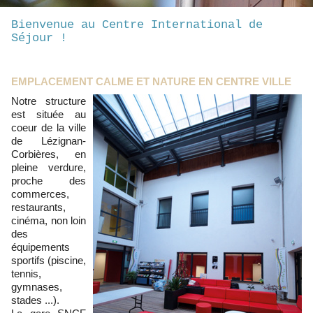
Bienvenue au Centre International de
Séjour !
EMPLACEMENT CALME ET NATURE EN CENTRE VILLE
Notre structure
est située au
coeur de la ville
de Lézignan-
Corbières, en
pleine verdure,
proche des
commerces,
restaurants,
cinéma, non loin
des
équipements
sportifs (piscine,
tennis,
gymnases,
stades ...).