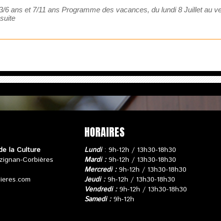
 3/6 ans et 7/11 ans Programme des vacances, du lundi 8 Juillet au
 suite
HORAIRES
de la Culture
Lundi
: 9h-12h / 13h30-18h30
zignan-Corbières
Mardi :
9h-12h / 13h30-18h30
Mercredi :
9h-12h / 13h30-18h30
bieres.com
Jeudi :
9h-12h / 13h30-18h30
Vendredi :
9h-12h / 13h30-18h30
Samedi :
9h-12h