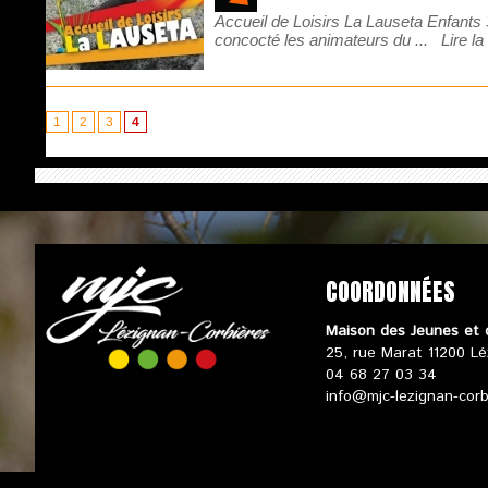
Accueil de Loisirs La Lauseta Enfants
concocté les animateurs du ...
Lire la
1
2
3
4
COORDONNÉES
Maison des Jeunes et 
25, rue Marat 11200 Lé
04 68 27 03 34
info@mjc-lezignan-cor