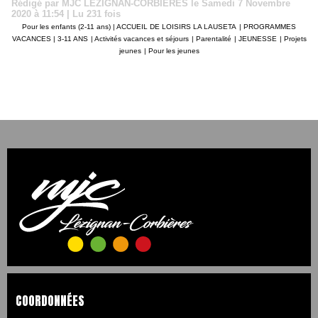
Rédigé par MJC LEZIGNAN-CORBIERES le Samedi 7 Novembre
2020 à 11:54 | Lu 231 fois
Pour les enfants (2-11 ans) | ACCUEIL DE LOISIRS LA LAUSETA
|
PROGRAMMES
VACANCES | 3-11 ANS
|
Activités vacances et séjours
|
Parentalité
|
JEUNESSE
|
Projets
jeunes
|
Pour les jeunes
COORDONNÉES