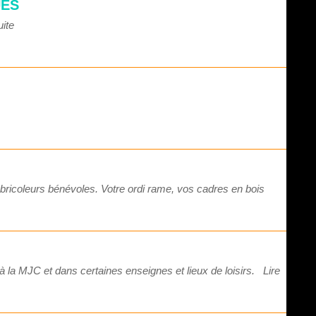
UES
uite
 bricoleurs bénévoles. Votre ordi rame, vos cadres en bois
à la MJC et dans certaines enseignes et lieux de loisirs.
Lire