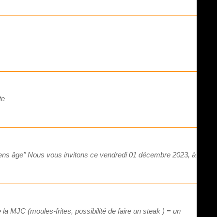
te
yens âge" Nous vous invitons ce vendredi 01 décembre 2023, à
a MJC (moules-frites, possibilité de faire un steak ) = un