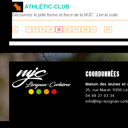
ATHLÉTIC-CLUB
Découvrez le pôle forme et force de la MJC
Lire la suite
1
...
«
8
9
10
11
12
13
14
»
...
16
COORDONNÉES
Maison des Jeunes et 
25, rue Marat 11200 Lé
04 68 27 03 34
info@mjc-lezignan-cor