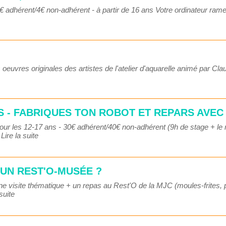
 adhérent/4€ non-adhérent - à partir de 16 ans Votre ordinateur rame
oeuvres originales des artistes de l'atelier d'aquarelle animé par C
 - FABRIQUES TON ROBOT ET REPARS AVEC 
our les 12-17 ans - 30€ adhérent/40€ non-adhérent (9h de stage + le 
.
Lire la suite
T UN REST'O-MUSÉE ?
e visite thématique + un repas au Rest'O de la MJC (moules-frites, po
 suite