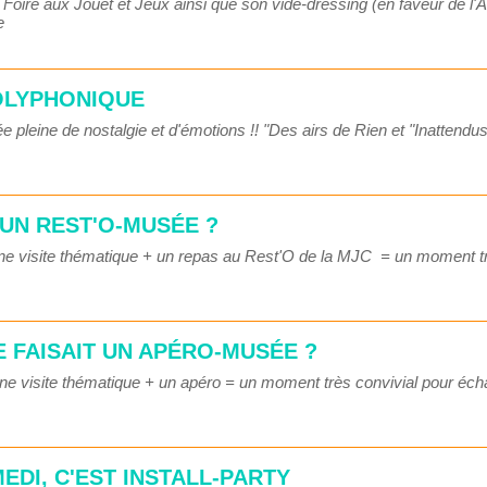
oire aux Jouet et Jeux ainsi que son vide-dressing (en faveur de l'A
e
OLYPHONIQUE
e pleine de nostalgie et d'émotions !! "Des airs de Rien et "Inatte
T UN REST'O-MUSÉE ?
ne visite thématique + un repas au Rest'O de la MJC = un moment très
SE FAISAIT UN APÉRO-MUSÉE ?
e visite thématique + un apéro = un moment très convivial pour échang
EDI, C'EST INSTALL-PARTY